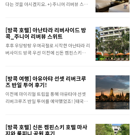
다는 것을 아시겠지요. +) 주니어 리버뷰 스위
[방콕 호텔] 신돈 켐핀스키 이그제큐티브 클럽
트 뷰 [태국 🇹🇭] - [방콕 호텔] 아난타라 리버
트윈 (S with.2jennieworld.com [태국
사이드 방콕_주니어 리버뷰 스위트 [방콕 호
🇹🇭] - [방콕 호텔] 아난타라 리버사이드 방콕
텔] 아난타라 리버사이드 방콕_주니어 리버뷰
아난타라 리버프런트 스위트(이그제큐티브 라
[방콕 호텔] 아난타라 리버사이드 방
스위트 후후 우당탕탕 우여곡절로 시작한 아난
운지) [방콕 호텔] 아난타라 리버사이드 방콕
콕_주니어 리버뷰 스위트
타라 리버사이드 방콕 우선 이전에 신돈 켐핀
아난타라 리버프런트 스위트(이그제큐티브 라
후후 우당탕탕 우여곡절로 시작한 아난타라 리
스키는 굉장히 현대적이었던 숙소였고, [태국
운지) 이전의 글을 보고 오신 분들은 제가 방을
버사이드 방콕 우선 이전에 신돈 켐핀스키는
🇹🇭] - [방콕 호텔] 신돈 켐핀스키 이그제큐티
바꿨다는 것을 아시겠..
굉장히 현대적이었던 숙소였고, [태국 🇹🇭] -
브 클럽 트윈 (S with.2jennieworld.com 일
[방콕 호텔] 신돈 켐핀스키 이그제큐티브 클럽
반 방도 아니고 스위트인데 뷰가 너무 안 좋았
트윈 (Sindorn Kempinski Hotel
어서 실망했는데, 엄마의 빠른 판단으로 방을
[방콕 여행] 아유아탸 선셋 리버크루
Executive Club Twin Room) [방콕 호텔] 신
바꾸고 드디어 쉴 수 있었습니다. 가장 큰 차이
즈 반일 투어 후기!
돈 켐핀스키 이그제큐티브 클럽 트윈
는 없던 거실부터 생겼다지요. 아난타라 리버
이전에 마이리얼 트립을 통해 아유타야 선셋
(Sindorn Kempinski Hotel Executive
사이드 아난타라 리버프런트 스위트 일반 리버
리버크루즈 반일 투어를 예약했었죠! [태국
Club Twin Room) 열심히 택시 타고 달려온
프런트 방이랑 아난타..
🇹🇭] - [방콕 투어] 아유타야 선셋 리버크루즈
신돈 켐핀스키 방콕 호텔! 태국 호텔 평균 비용
반일 투어 예약! [방콕 투어] 아유타야 선셋 리
대비 금액대가 커서 고민일 살-짝 했는데, 편하
버크루즈 반일 투어 예약! 나의 가족 구성원은
고 쾌적하게 다녀오는 것이 이번 여행의 모토
[방콕 호텔] 신돈 켐핀스키 호텔 마사
태국 갔을 때에 크게 할거 없었던 기억이다고
였기에, 첫 호텔로 신돈 켐핀
지와 룸피니 공원 후기