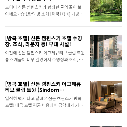
했지만! 찾으면 찾을수록 가고 싶은 곳은 어찌
with.2jennieworld.com 이와 반대로 아난
드디어 신돈 켐핀스키와 함께한 글의 끝이 보
나 많은지.. 방콕 시내만으로도 꽉찬 일정이겠
타라 리버사이드 방콕은 동남아의 분위기를 느
이네요 - ☆ 1탄의 방 소개 [태국 🇹🇭] - [방콕
지만 그동안의 해외 여행을 돌아보
끼..
호텔] 신돈 켐핀스키 이그제큐티브 클럽 트윈
with.2jennieworld.com 비행기 예매한 다
(Sindorn Kempinski Hotel Executive
다음날 바로 여행을 시작했기에 계획들을 짜기
Club Twin Room) [방콕 호텔] 신돈 켐핀스
가 어려웠어서 호텔 바꾸는 날에 시간 버리지
[방콕 호텔] 신돈 켐핀스키 호텔 수영
키 이그제큐티브 클럽 트윈 (Sindorn
말고 체크아웃하기 전에 푹 쉬고 놀다가 체크
장, 조식, 라운지 등! 부대 시설!
Kempinski Hotel Executive Club Twin
아웃하면서 투어를 가자! 해서 결정한 방콕 반
이전에 신돈 켐핀스키 이그제큐티브 클럽 트윈
Room) 열심히 택시 타고 달려온 신돈 켐핀스
일 투어입니다. 부모님과 태국 여행을 간다고
룸 소개글이 너무 길었어서 수영장과 조식, 라
키 방콕 호텔! 태국 호텔 평균 비용대비 금액대
하면 하루 정도는 맘 편하게 투어 프로..
운지 등은 따로 글을 분리해서 써보려 합니다.
가 커서 고민일 살-짝 했는데, 편하고 쾌적하게
* 방이 궁금하신 분은 아래 링크 클릭! [태국
다녀오는 것이 이번 여행의 모토였기에, 첫 호
🇹🇭] - [방콕 호텔] 신돈 켐핀스키 이그제큐티
텔로 신돈 켐핀 with.2jennieworld.com 2
[방콕 호텔] 신돈 켐핀스키 이그제큐
브 클럽 트윈 (Sindorn Kempinski Hotel
탄의 수영장, 조식 라운지 소개 [태국 🇹🇭] -
티브 클럽 트윈 (Sindorn
Executive Club Twin Room) [방콕 호텔] 신
Kempinski Hotel Executive Club
[방콕 호텔] 신돈 켐핀스키 호텔 수영장, 조식,
열심히 택시 타고 달려온 신돈 켐핀스키 방콕
돈 켐핀스키 이그제큐티브 클럽 트윈
Twin Room)
라..
호텔! 태국 호텔 평균 비용대비 금액대가 커서
(Sindorn Kempinski Hotel Executive
고민일 살-짝 했는데, 편하고 쾌적하게 다녀오
Club Twin Room) 열심히 택시 타고 달려온
는 것이 이번 여행의 모토였기에, 첫 호텔로 신
신돈 켐핀스키 방콕 호텔! 태국 호텔 평균 비용
돈 켐핀스키를 골랐습니다! 그중에서도 넓고