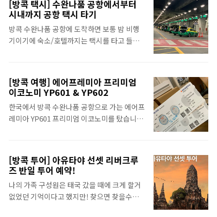
대비 금액대가 커서 고민일 살-짝 했는데, 편하
[방콕 택시] 수완나품 공항에서부터
라운지 이용이 가능한 이그제큐티브 클럽 트윈
고 쾌적하게 다녀오는 것이 이번 여행의 모토
시내까지 공항 택시 타기
룸으로 선택! 다시 봐도 너무나도 좋았던 방이
였기에, 첫 호텔로 신돈 켐핀
방콕 수완나품 공항에 도착하면 보통 밤 비행
고, 나중에 가족들이랑 다시 방콕에 온다면 주
with.2jennieworld.com 신..
기이기에 숙소/호텔까지는 택시를 타고 들어
저 없이 선택할 호텔이 되었습니다. 신돈 켐핀
가야 합니다. 방콕 수완나품 공항에서 택시 타
스키 체크인 택시에 내리니 짐도 가져가주시
는 방법 1. 한국에서 미리 픽업 택시 예약 2. 공
고, 체크인 공간으로 안내해 주십니다. 시원한
항의 퍼블릭 택시 탑승 ★전 이거!★ 3. 볼트 /
손수건과 티도 주시며 이것저것 많이 안내해
[방콕 여행] 에어프레미아 프리미엄
그랩과 같은 택시 어플 이용 4. 공항 4층(출발
주세요. 라운지 이용 시간 등 방에 포함된 서비
이코노미 YP601 & YP602
층)에서 내린 사람들 택시 탑승 미리 한국에서
스들을 알려주시니 주의 깊게 들어봅니다.. (태
한국에서 방콕 수완나품 공항으로 가는 에어프
픽업 택시를 예약하면 공항 도착하자마자 짐
국억양이 가미된 영어라 살-짝 못 알아들은 거
레미아 YP601 프리미엄 이코노미를 탔습니
찾고 나오면 이름이 적혀있는 이름판을 들고
함정) 그리고 체크인 안내 해주신 분이 ..
다! 방콕에서 한국으로 올 때에는 YP602 프리
있는 기사분이 기다리고 계시기에 헤매거나 흥
미엄 이코노미를 탔고요. 한국 - 방콕 수완나품
정을 하고 목적지까지 가야 한다는 걱정이 없
공항 프리미엄 이코노미는 왕복 80만 원 정도
지만! 공항 택시를 타는 것보다 2배 정도의 비
[방콕 투어] 아유타야 선셋 리버크루
로 예약했어요. 제가 가려는 날짜에 보통 이코
용이 들어서 나는 그냥 공항 택시를 타는 것으
즈 반일 투어 예약!
노미가 50만 원 정도이고, 비즈니스는 180만
로 결정! #픽업 택시는 인원 수 마다 좀 다르긴
나의 가족 구성원은 태국 갔을 때에 크게 할거
원 정도였기에 합리적인 가격으로 잘 다녀온
한데 30,000원 정도부터 시작하는 것 같았어
없었던 기억이다고 했지만! 찾으면 찾을수록
듯합니다! 에어프레미아 프리미엄 이코노미
요. 방콕 공항에서 택시 ..
가고 싶은 곳은 어찌나 많은지.. 방콕 시내만으
체크인 카운터에서 자리 지정을 하지 않고 사