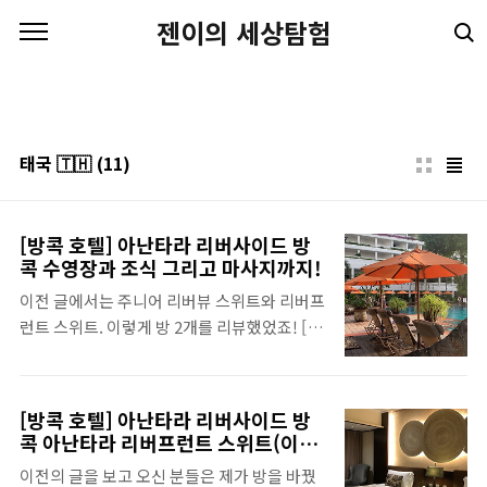
본문 바로가기
젠이의 세상탐험
태국 🇹🇭
(11)
[방콕 호텔] 아난타라 리버사이드 방
콕 수영장과 조식 그리고 마사지까지!
이전 글에서는 주니어 리버뷰 스위트와 리버프
런트 스위트. 이렇게 방 2개를 리뷰했었죠! [태
국 🇹🇭] - [방콕 호텔] 아난타라 리버사이드
방콕_주니어 리버뷰 스위트 [방콕 호텔] 아난
타라 리버사이드 방콕_주니어 리버뷰 스위트
[방콕 호텔] 아난타라 리버사이드 방
후후 우당탕탕 우여곡절로 시작한 아난타라 리
콕 아난타라 리버프런트 스위트(이그
버사이드 방콕 우선 이전에 신돈 켐핀스키는
제큐티브 라운지)
이전의 글을 보고 오신 분들은 제가 방을 바꿨
굉장히 현대적이었던 숙소였고, [태국 🇹🇭] -