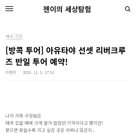
본문 바로가기
젠이의 세상탐험
태국 🇹🇭
[방콕 투어] 아유타야 선셋 리버크루
즈 반일 투어 예약!
이젠이
2023. 11. 5. 17:53
나의 가족 구성원은
태국 갔을 때에 크게 할거 없었던 기억이다고 했지만!
찾으면 찾을수록 가고 싶은 곳은 어찌나 많은지..