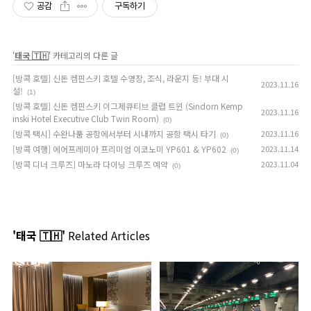
공감
구독하기
'
태국 🇹🇭
' 카테고리의 다른 글
[방콕 호텔] 신돈 켐핀스키 호텔 수영장, 조식, 라운지 등! 부대 시
2023.11.16
설!
(1)
[방콕 호텔] 신돈 켐핀스키 이그제큐티브 클럽 트윈 (Sindorn Kemp
2023.11.16
inski Hotel Executive Club Twin Room)
(0)
[방콕 택시] 수완나품 공항에서부터 시내까지 공항 택시 타기
2023.11.16
(0)
[방콕 여행] 에어프레미아 프리미엄 이코노미 YP601 & YP602
2023.11.14
(0)
[방콕 디너 크루즈] 마노라 다이닝 크루즈 예약
2023.11.04
(0)
'태국 🇹🇭'
Related Articles