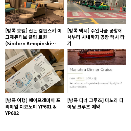
[방콕 호텔] 신돈 켐핀스키 이
[방콕 택시] 수완나품 공항에
그제큐티브 클럽 트윈
서부터 시내까지 공항 택시 타
(Sindorn Kempinski
기
Hotel Executive Club
Twin Room)
[방콕 여행] 에어프레미아 프
[방콕 디너 크루즈] 마노라 다
리미엄 이코노미 YP601 &
이닝 크루즈 예약
YP602