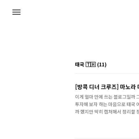
본문 바로가기
태국 🇹🇭
(11)
[방콕 디너 크루즈] 마노라
이게 얼마 만에 쓰는 블로그일까 
투자해 보자 하는 마음으로 태국 
까 했지만 딱히 캡처해서 정리할 정
이버 항공, 인터파크 투어를 비교해
Manohra Dining Cruise - A
않은 계획들이 많은데, 프랑스도 