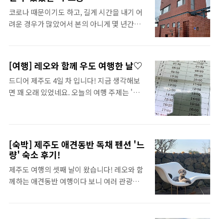
주바다 보면서 맛있는 음식과 와인으로 마무리
랑 이곳저곳 놀다가 입실시간이 조금 지나서
코로나 때문이기도 하고, 길게 시간을 내기 어
하는 여행이었습니다. 넘은 봄에 들어가기 전
왔는데, 친절하신 주인분이 직접 맞이해주셨
려운 경우가 많았어서 본의 아니게 몇 년간에
에 건물 앞에 있는 청굴물에서 바다를 더 보다
어요! 스톤하우스는 마당을 사이로 총 ..
는 제주도 여행을 많이 다녀온 것 같습니다. 이
가 들어갔어요. 노을지는 시간대에 예약해놔
전 여행들을 어떻게 정리할까 하다가, 숙소 위
서, 조용히 바다를 보다가 들어갔습니다. 저는
주로 정리하되 짧은 여행 일정은 숙소랑 같이
이날 와인을 마실 예정이었기에 택시를 타고
[여행] 레오와 함께 우도 여행한 날♡
소개하고 조금 길게 적어보고 싶은 곳은 단독
방문했어요! +넘은 봄 주차정보는 맨 아래에
드디어 제주도 4일 차 입니다! 지금 생각해보
으로 적어볼까 합니다. 아직 글을 많이 써보지
있어요. +제주도 택시 이야기는 뒷부분에서 다
면 꽤 오래 있었네요. 오늘의 여행 주제는 '애견
않아서 정해진 글 양식이 없지만! 이것 또한 내
시 할게요. 넘은 봄 메뉴 넘은 봄의 메뉴는 이렇
동반 우도 여행'입니다! 우도는 제주도 동쪽에
스타일이려니 하고, 오늘도 제주도 숙소 추천
게 태블릿으로 깔끔하게 되어있어요. 와인..
서 놀기 정말 좋은 곳 같아요. 제주도가 지겹다
을 해보겠습니다! 다른 지역들은 뭔가 숙소에
면 잠시 주변 섬으로 놀러가는 것 추천! 애견동
관해서 조금은 포기할 수 있는데, 제주도는 그
반 제주여행, 4일 차 일정입니다. 성산항에서
게 안 되는 거 같아요. 비행기를 타서 언제든 마
[숙박] 제주도 애견동반 독채 펜션 '느
배 탑승 > 우도 입성 > 봉추반점 > 우도 관광 >
음대로 갈 수 있는 곳이 아니라는 생각에 사로
량' 숙소 후기!
블랑로쉐(우도 애견동반 카페) 우도 애견동반
잡혀서 그런가.. 그래서 매번 좋은 곳으로만 가
제주도 여행의 셋째 날이 왔습니다! 레오와 함
배타기 저희는 천진항으로 들어갔습니다! 성
게 되는 제주도입니다. (결론, 내가 간 제주도
께하는 애견동반 여행이다 보니 여러 관광지를
산포항 종합여객터미널에서 11:30분 배를 탑
숙소는 다 좋다. 믿고 보시라😘..
다니지 못하는 것 같아요. 짤막하게 다시 앞 일
승했다지요. 아, 그리고 우도로 들어가려면 신
정 리뷰를 해보자면 애견동반 제주도 여행 일
분증 필수입니다! 꼭 챙기세요! 티켓을 살 때에
정 DAY 1 티웨이 타고 제주 도착 > 롯데렌터카