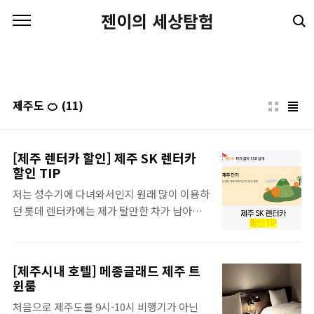
본문 바로가기
젠이의 세상탐험
제주도 🍊
(11)
[제주 렌터카 할인] 제주 SK 렌터카
할인 TIP
저는 성수기에 다녀와서인지 원래 많이 이용하
던 롯데 렌터카에는 제가 탈만한 차가 남아있
지 않더라고요. 그래서 SK렌터카로 선택!! 찐
내돈내산 예약 TIP. 아 그리고 SK렌터카랑 롯
데렌터카가 제주 다른 렌터카 업체보다 비싸긴
[제주시내 호텔] 메종글래드 제주 트
한데.. 저는 완전자차와 대기업의 서비스를 믿
윈룸
기에 항상 돈을 더 주더라도 이 두 개 중에 이용
처음으로 제주도를 9시-10시 비행기가 아닌
해요! 초보운전자라면 꼭.. 더.... 위 두 곳을 이