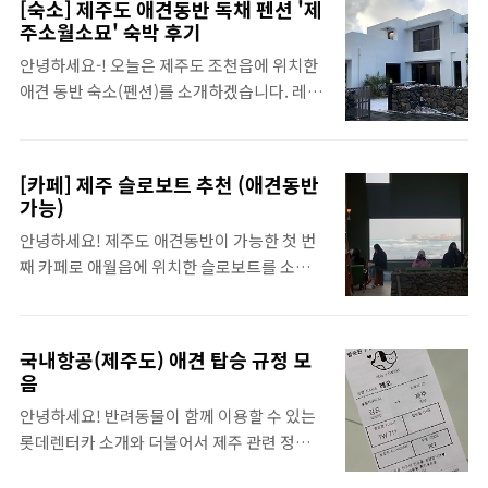
승선 신고증을 쓰게 되는데 다시 나올 때에도
[숙소] 제주도 애견동반 독채 펜션 '제
수령 > 슬로보트(애견동반 가능)카페 방문 >
주소월소묘' 숙박 후기
내야 하니까 2장씩 작성해줍니다. * 성산에서
소월소묘 숙박 ※'소월소묘' 숙소가 궁금하다
출발하는 우도 배 시간입니다. 지금 보니 월별
안녕하세요-! 오늘은 제주도 조천읍에 위치한
면?
로 다른 것 같아요. ..
애견 동반 숙소(펜션)를 소개하겠습니다. 레오
https://with.2jennieworld.com/entry/
가 생기고 나서 처음으로 숙소를 찾으려고 하
숙소-제주도-애견동반-독채-펜션-제주소월소
니까 쉽지 않더라고요. 많은 애견인이 공감하
묘-숙박-후기 DAY 2 폭설로 인해 관광이 불가
겠지만, 깔끔하고 예쁜 분위기와 애견 동반이
했던 날 > 집에서 쉬다가 무거버거에서 점심
[카페] 제주 슬로보트 추천 (애견동반
라는 이 두 가지 요소는 함께하기 정말 어려운
먹기(애견동반 가능) > 일정 끝 * 슬로보트, 무
가능)
것 같습니다. 하지만! 이번 제주 여행에서 추천
거버거, 소월소묘 모두 블로그에 적어두었습
안녕하세요! 제주도 애견동반이 가능한 첫 번
하는 숙소들은 모두 만족 100%였습니다. 우선
니다. 궁금하시다면 나머지 글도 함께 봐주세
째 카페로 애월읍에 위치한 슬로보트를 소개하
첫 번째로 소개할 숙소는 에 있습니다. 함덕해
요♡ DAY 3 아버지의 제주도 합류 > 창꼼바위
려 합니다. 카페 소개 이전에 제가 다녔던 제주
수욕장에서 차로 20분정도 소요됩니다. 외관
> ..
애견동반 여행 첫 날 일정부터 알려드리자면!
은 이렇게 생겼습니다. 집 앞에 주차할 수 있으
김포공항 > 롯데렌터카 > 점심(고기 국수) >
며, 울타리가 있는 작은 마당이 있어서 애견 동
국내항공(제주도) 애견 탑승 규정 모
우진해장국(포장) > 슬로보트(카페) > 숙소에
반으로 오기 정말 좋았습니다. 2층으로 이뤄진
음
서 쉬기 이렇게 하루를 보냈습니다. 갔던 곳들
독채 펜션입니다. 1층에는 거실과 침대방, 옷
안녕하세요! 반려동물이 함께 이용할 수 있는
리뷰를 꼼꼼히 써서 소개할게요 :) 제주 애월카
을 둘 수 있는 빈방, 샤워가 가능한 화장실이 있
롯데렌터카 소개와 더불어서 제주 관련 정보들
페 슬로보트 _ 애견동반 가능ㄹ 이 사진을 인스
습니다. 2층에는 침대와 작은 티..
을 적어보다가, 저처럼 항공사별 반려동물(애
타그램에서 많이 보셨을 거라 생각합니다! 애