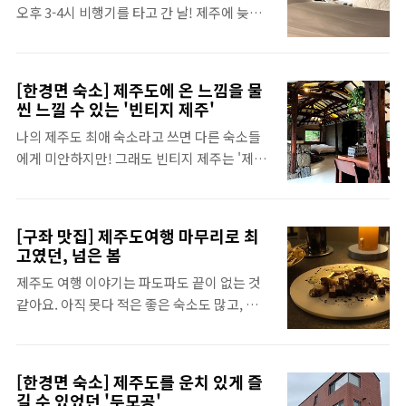
오후 3-4시 비행기를 타고 간 날! 제주에 늦게
용하시길 추천추천. + 이번 여행도 긴급출동 2
도착하기도 하고 저녁만 먹으면 할 것이 없는
번 불렀는데 모두 신속하게 와주셔서 좋았어
시간이기도 해서 제주시내에 머물기로 결정했
요. (타이어 펑크 때문에!) 제주 SK 렌터카 할
다지요. 약간 해외여행 갔을 때 밤비행기 타면
인 1. SKT를 사용하시는 분들은 T 멤버십 페
[한경면 숙소] 제주도에 온 느낌을 물
공항 근처에서 적당한 곳에 머무르는 느낌으로
이지를 통해 예약하기! 저는 이 방법을 통해서
씬 느낄 수 있는 '빈티지 제주'
메종 글래드 제주를 선택! 가격도 나쁘지 않았
예약했는데 65만 원 에서 60만 원 선으로 5만
나의 제주도 최애 숙소라고 쓰면 다른 숙소들
고, 5성급이라 깔끔함이나 서비스 등을 걱정하
원 정도 할인받았어요! 댕이득-☆ 일반 SK 렌
에게 미안하지만! 그래도 빈티지 제주는 '제주
지 않을 수 있기 때문에 선택한 제주시내 호텔.
터카 사이트..
도를 여행하는 게 재미있다'라고 느끼게 해 준
공항에서 택시로 10분 정도 걸리는 거리라 잠
첫 번째 숙소입니다. 맛보기 사진 스윽! 창문으
만 자러 가기에도 괜찮은 위치에 있어요. 그리
로 초록초록한 느낌도 가득하고, 돌들이 인테
고 은근 제주 시내에 맛집이 많은데 애월, 협재,
[구좌 맛집] 제주도여행 마무리로 최
리어에 녹아들어 있어서 제주도 느낌을 제대로
서귀포, 조천 등으로 이동하느라 시내를 못즐
고였던, 넘은 봄
느낄 수 있었던 곳! 바로 소개할게요. 철저하게
긴거 같아서 이렇게 오후 비행기 타는 분들에
제주도 여행 이야기는 파도파도 끝이 없는 것
쉼에 집중할 수 있는 제주 한경면 숙소 빈티지
게는 제주 시내 호텔로 매우 매우 추천한다지
같아요. 아직 못다 적은 좋은 숙소도 많고, 오름
제주 스톤하우스 빈티지 제주는 총 3채로 나누
요. 깔끔했던 메종 글래드 제주 프..
과 맛집도 많지만, 그중에서 가족 데리고 또 가
어져 있습니다. 독채 풀빌라인 '풀하우스' , 두
고 싶은 맛집을 적어보려합니다. 😋 구좌읍에
채로 나누어진 '스톤하우스' 그리고 작은 2인
있는 입니다! 이 사진에 마음을 빼앗겨버려서
용 숙소인 '코티지'가 있습니다. 저는 이 중에
[한경면 숙소] 제주도를 운치 있게 즐
예약했어요! 제주도 마지막 날이기도 하고, 제
서 스톤하우스에서 하루를 보냈습니다. 엄마
길 수 있었던 '두모공'