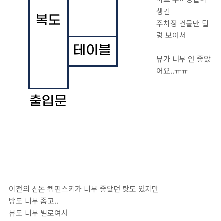
생긴
주차장 건물만 덜
렁 보여서
뷰가 너무 안 좋았
어요..ㅠㅠ
이전의 신돈 켐핀스키가 너무 좋았던 탓도 있지만
방도 너무 좁고..
뷰도 너무 별로여서