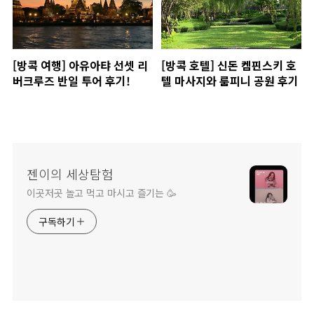
[방콕 여행] 아유아탸 선셋 리
[방콕 호텔] 신돈 켐핀스키 호
버크루즈 반일 투어 후기!
텔 마사지와 룸피니 공원 후기
젠이의 세상탐험
이곳저곳 놀고 먹고 마시고 즐기는 🥳
구독하기