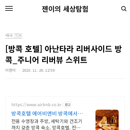
본문 바로가기
젠이의 세상탐험
태국 🇹🇭
[방콕 호텔] 아난타라 리버사이드 방
콕_주니어 리버뷰 스위트
이젠이
2023. 11. 20. 12:59
https://www.airbnb.co.kr
광고
방콕호텔 에어비앤비 방콕에서 살
아보기
전용 수영장과 주방, 세탁기와 건조기
까지 갖춘 방콕 숙소. 방콕호텔. 전용