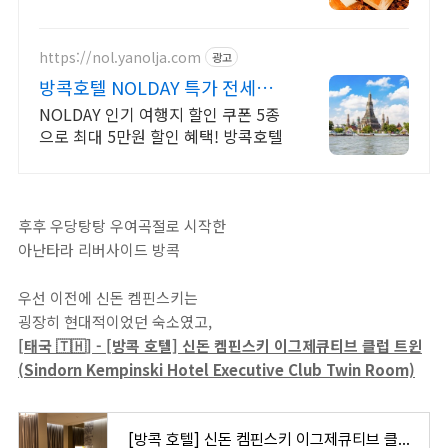
테라스와 바비큐 그릴이 제공되는 숙
소를 예약하세요.
https://nol.yanolja.com
광고
방콕호텔 NOLDAY 특가 전세계
인기숙소 특가모음
NOLDAY 인기 여행지 할인 쿠폰 5종
으로 최대 5만원 할인 혜택! 방콕호텔
후후 우당탕탕 우여곡절로 시작한
아난타라 리버사이드 방콕
우선 이전에 신돈 켐핀스키는
굉장히 현대적이었던 숙소였고,
[태국 🇹🇭] - [방콕 호텔] 신돈 켐핀스키 이그제큐티브 클럽 트윈
(Sindorn Kempinski Hotel Executive Club Twin Room)
[방콕 호텔] 신돈 켐핀스키 이그제큐티브 클럽 트윈 (Sindorn Kempinski Hotel Executive Club Twin Room)