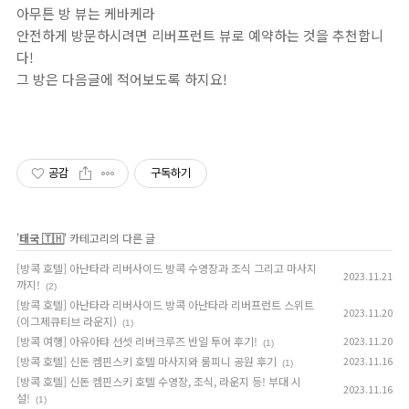
아무튼 방 뷰는 케바케라
안전하게 방문하시려면 리버프런트 뷰로 예약하는 것을 추천합니
다!
그 방은 다음글에 적어보도록 하지요!
공감
구독하기
'
태국 🇹🇭
' 카테고리의 다른 글
[방콕 호텔] 아난타라 리버사이드 방콕 수영장과 조식 그리고 마사지
2023.11.21
까지!
(2)
[방콕 호텔] 아난타라 리버사이드 방콕 아난타라 리버프런트 스위트
2023.11.20
(이그제큐티브 라운지)
(1)
[방콕 여행] 아유아탸 선셋 리버크루즈 반일 투어 후기!
2023.11.20
(1)
[방콕 호텔] 신돈 켐핀스키 호텔 마사지와 룸피니 공원 후기
2023.11.16
(1)
[방콕 호텔] 신돈 켐핀스키 호텔 수영장, 조식, 라운지 등! 부대 시
2023.11.16
설!
(1)