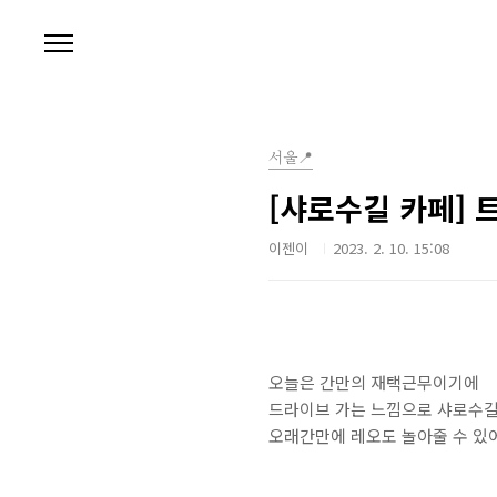
본문 바로가기
서울📍
[샤로수길 카페] 트
이젠이
2023. 2. 10. 15:08
오늘은 간만의 재택근무이기에
드라이브 가는 느낌으로 샤로수길
오래간만에 레오도 놀아줄 수 있어