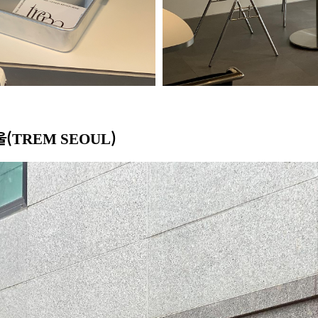
울(
)
TREM SEOUL