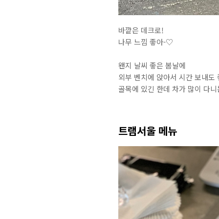
바깥은 데크로!
나무 느낌 좋아-♡
왠지 날씨 좋은 봄날에
외부 벤치에 앉아서 시간 보내도 
골목에 있긴 한데 차가 많이 다
트램서울 메뉴