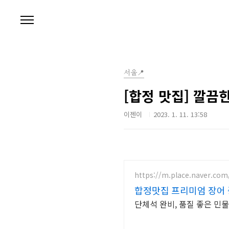
본문 바로가기
서울📍
[합정 맛집] 깔끔
이젠이
2023. 1. 11. 13:58
https://m.place.naver.com
합정맛집 프리미엄 장어 
단체석 완비, 품질 좋은 민