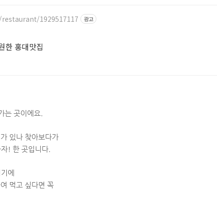
/restaurant/1929517117
광고
시원한 홍대맛집
가는 곳이에요.
뭐가 있나 찾아보다가
자! 한 곳입니다.
위기에
들여 먹고 싶다면 꼭