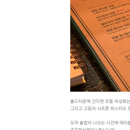
올드타운에 간다면 모둠 숙성회는
그리고 고등어 샤프론 파스타도 
도미 솥밥이 나오는 시간에 테
주문하실래요? 하시는데,