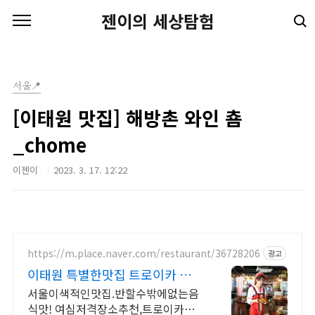
본문 바로가기
젠이의 세상탐험
서울📍
[이태원 맛집] 해방촌 와인 춈
_chome
이젠이
2023. 3. 17. 12:22
https://m.place.naver.com/restaurant/36728206
광고
이태원 특별한맛집 트로이카 특별
한날&기념일&로멘틱
서울이색적인맛집.반할수밖에없는음
식맛! 여심저격장소추천,트로이카는