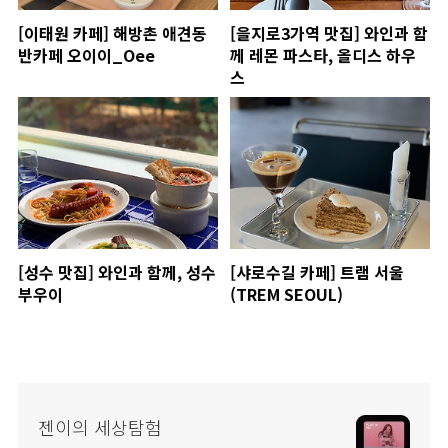
[이태원 카페] 해방촌 애견동
[을지로3가역 맛집] 와인과 함
반카페 오이이_Oee
께 레몬 파스타, 올디스 하우
스
[성수 맛집] 와인과 함께, 성수
[샤로수길 카페] 트램 서울
부우이
(TREM SEOUL)
젠이의 세상탐험