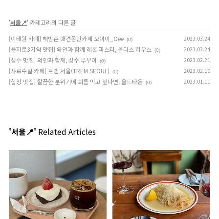
'
서울📍
' 카테고리의 다른 글
[이태원 카페] 해방촌 애견동반카페 오이이_Oee
2023.03.24
(0)
[을지로3가역 맛집] 와인과 함께 레몬 파스타, 올디스 하우스
2023.03.24
(0)
[성수 맛집] 와인과 함께, 성수 부우이
2023.02.21
(0)
[샤로수길 카페] 트램 서울(TREM SEOUL)
2023.02.10
(0)
[합정 맛집] 깔끔한 분위기에 회를 먹고 싶다면, 올드타운
2023.01.11
(0)
'서울📍'
Related Articles