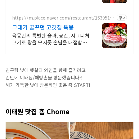
특별해요 완벽한 맛집이에요
https://m.place.naver.com/restaurant/16395160
광고
83
그대가 꿈꾸던 고깃집 육몽
육몽만의 특별한 술과, 공간, 시그니처
고기로 왕을 모시듯 손님을 대접합니
다
친구랑 낮에 햇살과 와인을 함께 즐기려고
간만에 이태원/해방촌을 방문했습니다-!
해가 가득한 낮에 방문하면 좋은 춈 START!
이태원 맛집 춈 Chome