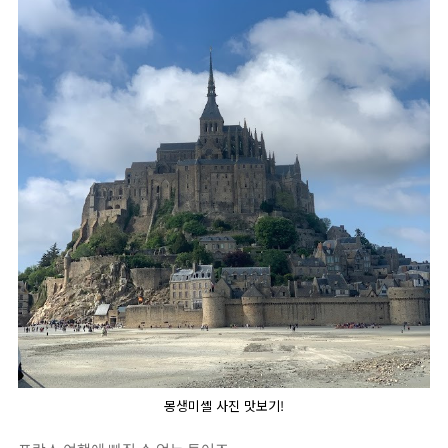
몽생미셸 사진 맛보기!