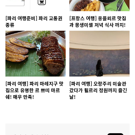
[파리 여행준비] 파리 교통권
[프랑스 여행] 옹플뢰르 맛집
종류
과 몽생미셸 저녁 식사 까지!
[파리 여행] 파리 마레지구 맛
[파리 여행] 오랑주리 미술관
집으로 유명한 르 쁘띠 마르
갔다가 튈르리 정원까지 즐긴
쉐! 매우 만족!
날!