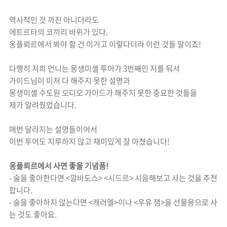
역사적인 것 까진 아니더라도
에트르타의 코끼리 바위가 있다.
옹플뢰르에서 봐야 할 건 이거고 이렇다더라 이런 것들 말이죠!
다행히 저희 언니는 몽생미셸 투어가 3번째인 저를 둬서
가이드님이 미처 다 해주지 못한 설명과
몽생미셸 수도원 오디오 가이드가 해주지 못한 중요한 것들을
제가 알려줬었습니다.
매번 달라지는 설명들이어서
이번 투어도 지루하지 않고 재미있게 잘 마쳤습니다!
옹플뢰르에서 사면 좋을 기념품!
- 술을 좋아한다면 <깔바도스> <시드르> 시음해보고 사는 것을 추천
합니다.
- 술을 좋아하지 않는다면 <캐러멜>이나 <우유 잼>을 선물용으로 사
는 것도 좋아요.