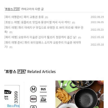
'
프랑스 🇫🇷
' 카테고리의 다른 글
[파리 여행준비] 파리 교통권 종류
2022.06.19
(0)
[프랑스 여행] 옹플뢰르 맛집과 몽생미셸 저녁 식사 까지!
2022.06.05
(0)
[파리 여행] 파리 마레지구 맛집으로 유명한 르 쁘띠 마르쉐! 매우 만
2022.05.23
족!
(0)
[파리 여행] 오랑주리 미술관 갔다가 튈르리 정원까지 즐긴 날!
2022.05.18
(0)
[파리 여행 준비] 파리 뮤지엄패스 소지자 오랑주리 미술관 예약하
2022.05.18
기!
(0)
'프랑스 🇫🇷'
Related Articles