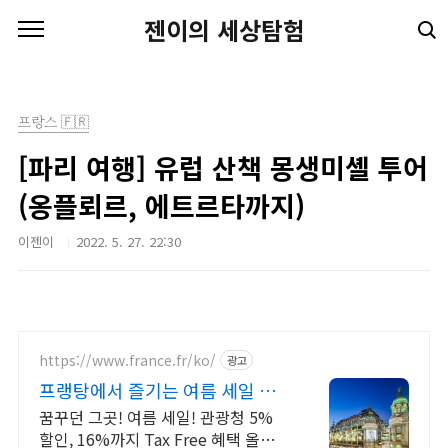
본문 바로가기
젠이의 세상탐험
프랑스 🇫🇷
[파리 여행] 유럽 산책 몽생미셸 투어
(옹플뢰르, 에트르타까지)
이젠이
2022. 5. 27. 22:30
https://www.france.fr/ko/
광고
프랭탕에서 즐기는 여름 세일 무
료 에펠탑뷰 테라스
꿈꾸던 그곳! 여름 세일! 관광청 5%
할인, 16%까지 Tax Free 혜택 올해