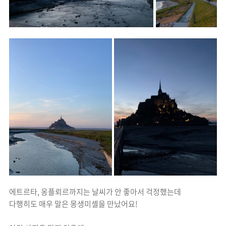
에트르타, 옹플뢰르까지는 날씨가 안 좋아서 걱정했는데
다행히도 매우 말은 몽생미셸을 만났어요!