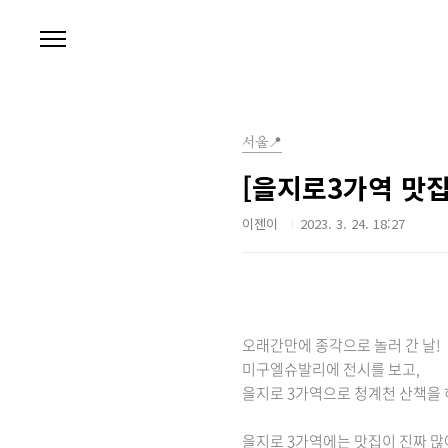
본문 바로가기
서울📍
[을지로3가역 맛집
이젠이
2023. 3. 24. 18:27
오래간만에 종각으로 놀러 간 날!
미구엘슈발리에 전시를 보고,
을지로 3가역으로 청계천 산책을
을지로 3가역에는 맛집이 진짜 많