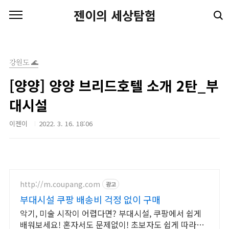
본문 바로가기
젠이의 세상탐험
강원도 🌊
[양양] 양양 브리드호텔 소개 2탄_부
대시설
이젠이
2022. 3. 16. 18:06
http://m.coupang.com
광고
부대시설 쿠팡 배송비 걱정 없이 구매
악기, 미술 시작이 어렵다면? 부대시설, 쿠팡에서 쉽게
배워보세요! 혼자서도 문제없이! 초보자도 쉽게 따라하