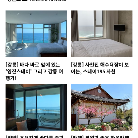
[강릉] 바다 바로 앞에 있는
[강릉] 사천진 해수욕장이 보
'영진스테이' 그리고 강릉 여
이는, 스테이195 사천
행기!
[양양] 조용하게 바다를 즐기
[카페] 분위기 좋은 한옥카페