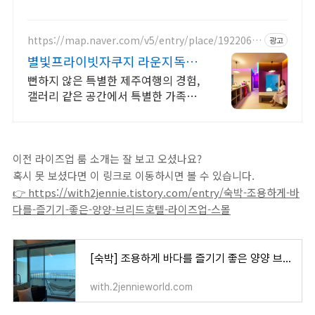
는 도서, 지금 와우회원 무료배송.
https://map.naver.com/v5/entry/place/1922063
광고
498
별빛프라이빗자쿠지 라운지독채
사진보다 더좋아요. 찐 리뷰
뻔하지 않은 특별한 제주여행의 경험,
갤러리 같은 공간에서 특별한 가족과
의 휴식 하늘보며 노천 자쿠지스파, 프
리미엄 인테리어, 노래방, 대형스크린,
넓은잔디정원
이전 라이즈업 룸 소개는 잘 보고 오셨나요?
혹시 못 보셨다면 이 링크로 이동하시면 볼 수 있습니다
.
👉
https://with2jennie.tistory.com/entry/숙박-조용하게-바
다를-즐기기-좋은-양양-브리드호텔-라이즈업-스몰
[숙박] 조용하게 바다를 즐기기 좋은 양양 브리드호텔, 라이즈업 스몰
with.2jennieworld.com