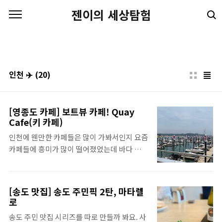
본문 바로가기
젠이의 세상탐험
인천 ✈️
(20)
[영종도 카페] 보트뷰 카페! Quay
Cafe(키 카페)
인천에 웬만한 카페들은 많이 가봐서인지 요즘
카페들에 흥미가 많이 떨어졌었는데 바다 뷰에
보트뷰인 카페를 찾았는데 어떻게 안 와요! 아
직 유명해지지 않은 탓인지 사람도 적어서 더
좋았던 영종도 카페 키 카페(Quay Cafe) 기록
[송도 맛집] 송도 주민픽 2탄, 마타렐
을 해봅니다. Quay Cafe(키 카페) 사람이 없다
로
는 후기를 많이 봤지만 아직 안 유명 해져서 너
송도 주민 맛집 시리즈를 따로 만들까 봐요. 사
무 좋았어요!!! 진짜!! 평일 낮에 조용히 바다랑