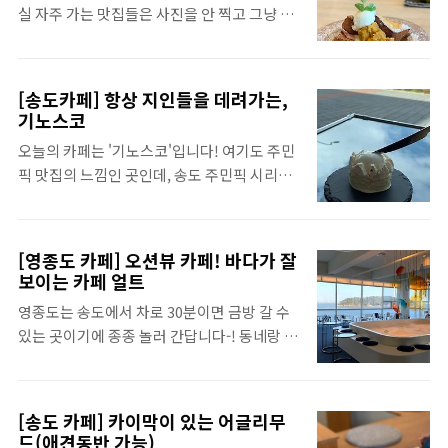
실 자주 가는 맛집들은 사진을 안 찍고 그냥 먹
배 보면서 앉아있기 정말 좋아요. 아메리카노
고 나오기 부지기수인데, 이제 기록을 위해 하
가 5,800 / 카페라테가 6,300원 정도! 디저트
나씩 찍어보려고 합니다. 송도 주민이 소개하
류는 4,000 - 6,000원 정도입니다. 풍경이랑
는 송도 맛집 2탄은 브런치 먹기 좋은 로 당첨!
관광지이다~ 생각하면 나쁘지 않은 가격! 저기
[송도카페] 항상 지인들을 데려가는,
1탄은 저녁에 와인 마시기 좋은 곳. [인천 ✈️] -
스티커도 예뻐서 노트북에 붙여놨어요. 이렇
기노스코
[송도 맛집] 진짜 송도 주민픽_송도 바버32 [송
게 보트 보이는 곳으로 자리 PICK! 넓은 공간
오늘의 카페는 '기노스코'입니다! 여기도 주민
도 맛집] 진짜 송도 주민픽_송도 바버32 진짜
에 자리도 많고, 단체가 와서 앉으면 좋을 ..
픽 맛집의 느낌인 곳인데, 송도 주민픽 시리즈
말해 뭐해요. 이 집은 진짜 진짜 송도 주민 픽
를 해볼까 생각하다가 갑자기 기노스코는 썼
맛집입니다. 입맛은 개인차가 조금 있긴 하지
나? 싶어서 찾아보니까 기노스코는 글을 안 썼
만, 지금까지 제가 여기를 외지인 데리고 갔을
지 뭐예요! 여기가 언제 생긴지 기억은 나지 않
때 별로라고 말한 지인이 한 명도 없었어요! 용
[영종도 카페] 오션뷰 카페! 바다가 잘
지만 제 구글포토가 기억하고 있는 시점은
용 with.2jennieworld.com 만약 송도에 놀
보이는 카페 얼트
2018년 방문이 처음이더라고요! 그만큼 오랫
러 와서 데이트를 한다! 소개팅을 한다! 너무
영종도는 송도에서 차로 30분이면 금방 갈 수
동안 방문한 곳이기도 하고 친구들이 송도에
시끄럽지 않고 아늑하고 약간 조용한 느낌..
있는 곳이기에 종종 놀러 간답니다-! 동네랑 가
놀러 오면 항상 데려가는 카페 중의 한 곳이에
까운데 놀러 가는 느낌도 들어서 인천 주민이
요. 그리고 센트럴파크에 레오랑 산책을 하러
라면 잠깐 콧바람 쐬러 가기 좋은 것 같아요. 오
자주 가는데 공간을 리모델링하고 애견 동반이
늘은 영종도 바다 뷰를 잘 볼 수 있는 카페를 추
된 후로부터 한 달에 네 번 정도는 방문하는 카
[송도 카페] 카이막이 있는 어글리무
천해보려 합니다. 보통 영종도 구읍배터 쪽에
페입니다. 매우 추천! 송도 센트럴파크 카페 기
드(애견동반 가능)