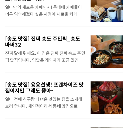
바다 뷰를 볼 수 있는 카페들이 많이 있어요. 카
노스코 확장된 쪽의 내부는 이렇게 생겼어요.
얼마만의 새로운 카페인지! 동네에 카페들이
페 얼트, 바다 앞 테라스, 차덕분 이렇게 3곳을
조금 붙어서 앉으면 6명까지 앉을 수 있는 테이
너무 익숙해졌다 싶은 시점에 새로운 카페가
다 가봤는데 저는 카페 얼트가 제일 좋았습니
블 좌석이 있고, 등받이 없이 앉을 수 있는..
생겼습니다. 인스타그램에서 우연히 봤는데
다! 3개의 카페 중에서 2번 이상 간 곳이기도
터키 커피인 샌드커피랑 카이막이 있는 곳이라
하고요. 이런 분위기의 카페! 짧게 소개할게요.
고 해서 어떤 맛인지 더 궁금해졌어요. 인천에
카페 얼트 얼트는 주말이라면 웨이팅을 감안하
[송도 맛집] 진짜 송도 주민픽_송도
서도 카이막을 먹어볼 수 있다니! 마침 애견동
고 오셔야 할 것 같아요. 평일이랑 다르게 주말
바버32
반도 가능해서 레오랑 산책끝나고 갔던 입니
에는 기다리시는 분들이 꽤 많았습니다. 내부
진짜 말해 뭐해요. 이 집은 진짜 진짜 송도 주민
다. * 애견 동반은 외부 좌석만 가능합니다. 어
분위기는 이러합니다! 파란색 톤의 분위기에
픽 맛집입니다. 입맛은 개인차가 조금 있긴 하
글리무드 메뉴는 이렇게 있습니다. 아메리카
통창이 3면으로 있어..
지만, 지금까지 제가 여기를 외지인 데리고 갔
노는 4,500으로 저렴한 편입니다. 저는 오늘
을 때 별로라고 말한 지인이 한 명도 없었어요!
샌드커피인 아메리카노랑 카이막 도전! 그리
용용선생을 리뷰하면서 아.. 바버 32부터 했어
고 우리에게 중요한 카페 외부와 내부 분위기
[송도 맛집] 용용선생! 프랜차이즈 맛
야 했는데 여기가 내 최다 방문 와인바인데 했
사진입니다. 내부 좌석이 계단 형식처럼 된 부
집이지만 그래도 좋아-
었습니다. 아직 다 쓰지 못한 파리 여행의 이야
분도 있어서, 단조롭지 않아서 좋았습니다. 전
얼마 전에 친구랑 다녀온 맛있는 집을 소개해
기가 있지만 우선 송도 데이트 맛집으로도 추
체적으로 깔끔한 톤으로 괜찮았어요. 요렇게
보려 합니다. 체인점이라서 동네 맛집으로 소
천하는 이곳의 리뷰를 해볼게요! 오늘도 제 최
샌드커피가 만들어집니다. 저 컵에 분쇄된 원
개하긴 아쉽지만 친구들과 중식과 약간의 술이
애 메뉴의 사진으로 후기 시작! 송도 바버32 센
두와 물이 들..
필요한 날이라면 주저 없이 선택할 장소이고,
트럴파크에서 매우 가까워요. 그래서 송도 놀
제가 대만족을 했기 때문이지요! 가장 최근에