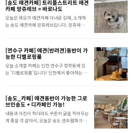
러 오시는 분들은 여기서 저녁 먹고, 센트럴 파
[송도 애견카페] 트리플스트리트 애견
먹었던 화산마라전골과 꿔바로우의 사진을 시
크로 산책 가는 코스도 추천합니다. 주차도 건
카페 앙쥬레브 = 바로나도
작으로 용용선생 송도점의 후기를 작성해보겠
물 내부에 가능하지만! 대리를 부르지 않을 것
오늘은 레오가 애견카페 다녀온 김에, 소개하
습니다. 송도 용용선생 여기는 지웰푸르지오
이라면 이 건물이 지하주차장이 아니라 건물
는 송도 애견카페 앙쥬레브입니다. 앙쥬레브
시티에 있어요. 주차장도 있는데, 지웰푸르지
앞쪽에 공용주차장이 있는데 거..
는 원래 바로나도였는데, 브랜드를 관리하면
오시티 주차장과 옆 건물의 주차장 입구가 바
서 이름이 바뀌었다고 해요. 바로나도 사장님
로 붙어있어서 잘 보고 들어오셔야 합니다.
과 직원분들 모두 그대로 있고 이름만 바뀐 거
*ps : 친구가 잘못 들어가서 다른 주차장에 들
[연수구 카페] 애견(반려견)동반이 가
니까 마음 편하게 다녀봅니다. 앙쥬레브(바로
어가 버렸지 뭐예요. 그만큼 헷갈리게 되어있
능한 디벨로핑룸
나도)는 트리플스트리트 B동에 있어요. 트리
어서 잘 들어가야 합니다. 내부 분위기는 정말
오늘 소개할 카페는 인천 연수구 청학동에 있
플스트리트랑 현대아울렛은 이어져있으니까
좋아요. 여기가 홍콩인가 싶은 인테리어들과
는 '디벨로핑룸'입니다! 인천에서 좋아하는 카
강아지들은 여기서 쉬고, 놀고 보호자분들은
저녁, 밤에 술 마시기 좋은 어두운 분위기가 좋
페 TOP5에 드는 곳이에요. 커피도 맛있고, 편
트리플스트리트랑 현대백화점으로 놀러 가기
았습니다. 홍..
안한 분위기에 거의 모든 좌석에 콘센트가 가
도 안성맞춤입니다. 오늘 찍은 따끈따끈한 레
깝게 있어서 노트북을 하기에도 가기도 정말
오 사진으로 앙쥬레브(바로나도)소개를 시작
[송도_카페] 애견동반이 가능한 그로
좋아요. 디벨로핑룸 분위기 따뜻한 느낌을 가
할게요 ♡ 앙쥬레브(바로나도) 주차 / 가는 길
브인송도 + 디카페인 가능!
진 카페입니다. 예전에 방문했던 사진들이라
앙쥬레브(바로나도)는 지하주차장에서 바로
내용과 사진이 적더라도 꾸준히 글을 적어두는
지금은 좌석이 조금 달라요. 사진 기준 왼쪽 벽
올라갈 수 없어요. 그래서 주차하고, 레인보우
게 좋을 것 같아서, 오늘은 송도 센트럴파크에
에 붙어있는 좌석들은 그대로인데, 오른쪽으
스티치라는 카페 옆에 있는 9호기로 갈아타야
있는 반려동물 동반(애견동반)이 가능한 카페
로 캠핑 의자처럼 되어있는 것들은 다 없어지
합니다. 엘리베이터를 타고 3..