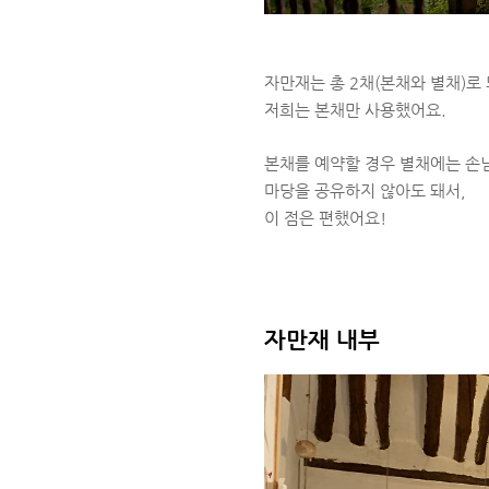
자만재는 총 2채(본채와 별채)로
저희는 본채만 사용했어요.
본채를 예약할 경우 별채에는 손
마당을 공유하지 않아도 돼서,
이 점은 편했어요!
자만재 내부