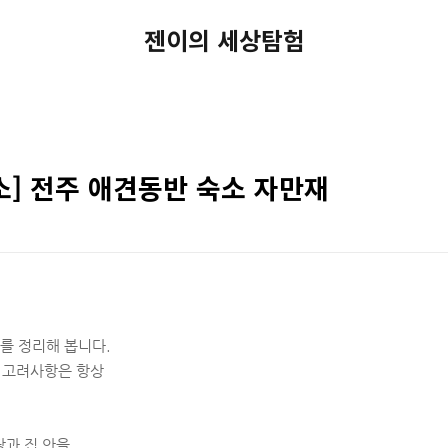
젠이의 세상탐험
] 전주 애견동반 숙소 자만재
소를 정리해 봅니다.
 고려사항은 항상
당과 집 안을