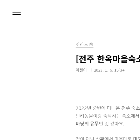
본문 바로가기
전라도 🌼
[전주 한옥마을숙소
이젠이
2023. 1. 6. 15:34
2022년 중반에 다녀온 전주 숙
반려동물이랑 숙박하는 숙소에서
마당의 유무
인 것 같아요.
집이 아닌 상황에서 마음대로 마