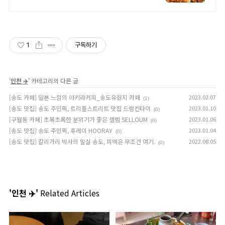
김씨! 200시간 교육 인증된 전문 제단
사가 구워주는 고기를 접할수있습니
다.
1
구독하기
'
인천 ✈️
' 카테고리의 다른 글
[송도 카페] 일본 느낌의 아키라커피_송도유원지 카페
2023.02.07
(1)
[송도 맛집] 송도 주민픽, 트리플스트리트 맛집 드렁킨타이
2023.01.10
(0)
[구월동 카페] 초록초록한 분위기가 좋은 셀렘 SELLOUM
2023.01.06
(0)
[송도 맛집] 송도 주민픽, 후레이 HOORAY
2023.01.04
(0)
[송도 맛집] 칼리가리 박사의 밀실 송도, 피맥은 무조건 여기.
2022.08.05
(0)
'인천 ✈️'
Related Articles