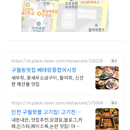
https://m.place.naver.com/restaurant/12021826
광고
81
구월동맛집 베테랑종합어시장
새우회, 왕새우소금구이, 활어회, 신선
한 해산물 맛집
https://m.place.naver.com/restaurant/17500480
광고
08
인천 구월핫플 고기집! 고기전문
가가 구워주는집
내돈내산, 맛집추천,삼겹살,블로그,카
페,인스타,페이스북,논란 맛집! 마장동