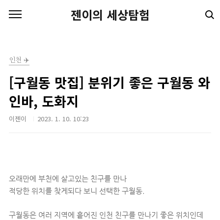
본문 바로가기
젠이의 세상탐험
인천 ✈️
[구월동 맛집] 분위기 좋은 구월동 와
인바, 도화지
이젠이
2023. 1. 10. 10:23
오래만에 부천에 살고있는 친구를 만나
적당한 위치를 찾게되다 보니 선택한 구월동.
구월동은 여러 지역에 흩어진 인천 친구를 만나기 좋은 위치인데